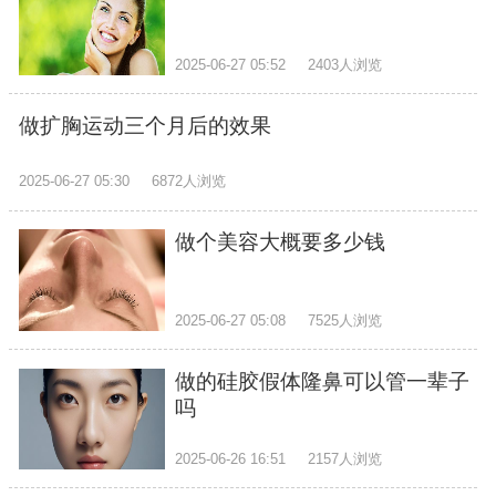
2025-06-27 05:52
2403人浏览
做扩胸运动三个月后的效果
2025-06-27 05:30
6872人浏览
做个美容大概要多少钱
2025-06-27 05:08
7525人浏览
做的硅胶假体隆鼻可以管一辈子
吗
2025-06-26 16:51
2157人浏览