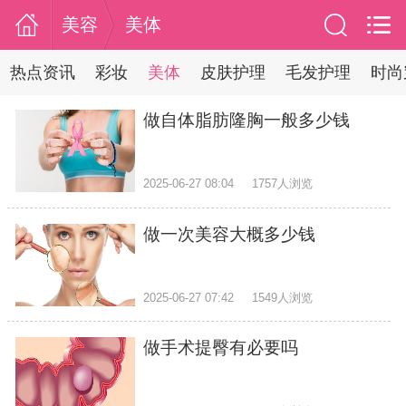
美容
美体
热点资讯
彩妆
美体
皮肤护理
毛发护理
时尚
做自体脂肪隆胸一般多少钱
2025-06-27 08:04
1757人浏览
做一次美容大概多少钱
2025-06-27 07:42
1549人浏览
做手术提臀有必要吗