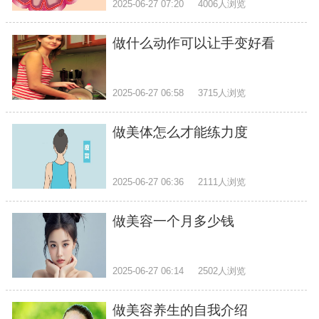
2025-06-27 07:20
4006人浏览
做什么动作可以让手变好看
2025-06-27 06:58
3715人浏览
做美体怎么才能练力度
2025-06-27 06:36
2111人浏览
做美容一个月多少钱
2025-06-27 06:14
2502人浏览
做美容养生的自我介绍