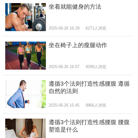
坐着就能健身的方法
2025-06-26 16:29
6271人浏览
坐在椅子上的瘦腿动作
2025-06-26 16:07
9299人浏览
遵循3个法则打造性感腰腹 遵循
自然的法则
2025-06-26 15:45
8866人浏览
遵循3个法则打造性感腰腹 腰腹
塑造是什么