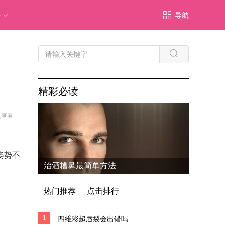
多
导航
精彩必读
机查看
姿势不
治酒糟鼻最简单方法
热门推荐
点击排行
1
四维彩超唇裂会出错吗