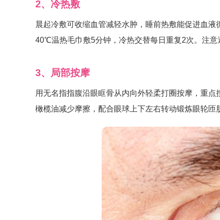
2、冷热敷
晨起冷敷可收缩血管减轻水肿，睡前热敷能促进血液
40℃温热毛巾敷5分钟，冷热交替每日重复2次。注
3、局部按摩
用无名指指腹沿眼眶骨从内向外轻柔打圈按摩，重点
橄榄油减少摩擦，配合眼球上下左右转动锻炼眼轮匝