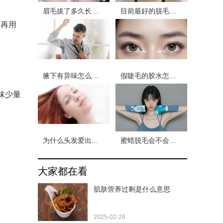
眉毛拔了多久长出来实验
目前最好的脱毛仪器
，再用
腋下有异味怎么判断是不是狐臭
假睫毛的胶水怎么去除小妙招
抹少量
为什么头发爱出油还掉发
蜜蜡脱毛会不会变粗
大家都在看
肌肤营养过剩是什么意思
2025-02-26