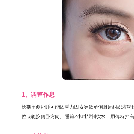
1、调整作息
长期单侧卧睡可能因重力因素导致单侧眼周组织液潴留
位或轮换侧卧方向。睡前2小时限制饮水，用薄枕抬