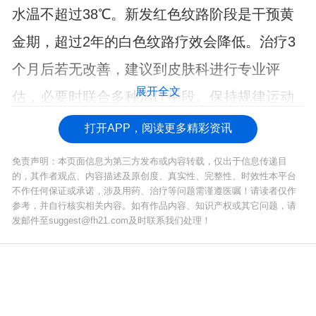
水温不超过38℃。新发红色纹路阶段是干预黄
金期，超过2年的白色纹路疗效会降低。治疗3
个月后若无改善，建议到皮肤科进行专业评
展开全文
估，必要时联合多种治疗手段。保持规律运动
习惯和均衡饮食对预防新纹产生尤为重要。
打开APP，阅读更多精彩资讯
免责声明：本页面信息为第三方发布或内容转载，仅出于信息传递目
的，其作者观点、内容描述及原创度、真实性、完整性、时效性本平台
不作任何保证或承诺，涉及用药、治疗等问题需谨遵医嘱！请读者仅作
参考，并自行核实相关内容。如有作品内容、知识产权或其它问题，请
发邮件至suggest@fh21.com及时联系我们处理！