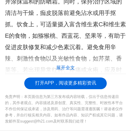
并涂抹温和的防晒霜。同时，保持治疗区域的
清洁与干燥，痂皮脱落前避免沾水或用手抠
抓。饮食上，可适量摄入富含维生素C和维生素
E的食物，如猕猴桃、西蓝花、坚果等，有助于
促进皮肤修复和减少色素沉着。避免食用辛
辣、刺激性食物以及光敏性食物，如芹菜、香
展开全文
菜等。若出现异常红肿、疼痛或水疱，应及时
复诊。
打开APP，阅读更多精彩资讯
免责声明：本页面信息为第三方发布或内容转载，仅出于信息传递目
的，其作者观点、内容描述及原创度、真实性、完整性、时效性本平台
不作任何保证或承诺，涉及用药、治疗等问题需谨遵医嘱！请读者仅作
参考，并自行核实相关内容。如有作品内容、知识产权或其它问题，请
发邮件至suggest@fh21.com及时联系我们处理！