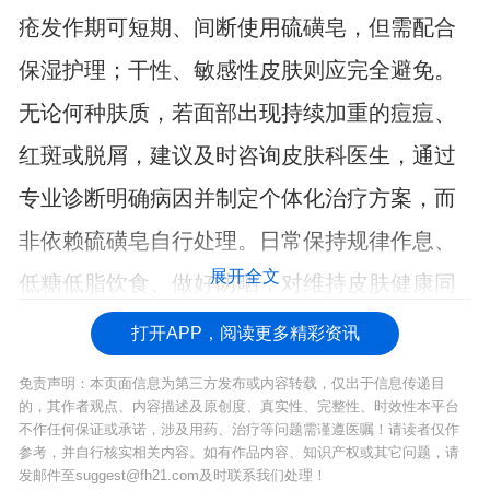
疮发作期可短期、间断使用硫磺皂，但需配合
保湿护理；干性、敏感性皮肤则应完全避免。
无论何种肤质，若面部出现持续加重的痘痘、
红斑或脱屑，建议及时咨询皮肤科医生，通过
专业诊断明确病因并制定个体化治疗方案，而
非依赖硫磺皂自行处理。日常保持规律作息、
展开全文
低糖低脂饮食、做好防晒，对维持皮肤健康同
样重要。
打开APP，阅读更多精彩资讯
免责声明：本页面信息为第三方发布或内容转载，仅出于信息传递目
的，其作者观点、内容描述及原创度、真实性、完整性、时效性本平台
不作任何保证或承诺，涉及用药、治疗等问题需谨遵医嘱！请读者仅作
参考，并自行核实相关内容。如有作品内容、知识产权或其它问题，请
发邮件至suggest@fh21.com及时联系我们处理！